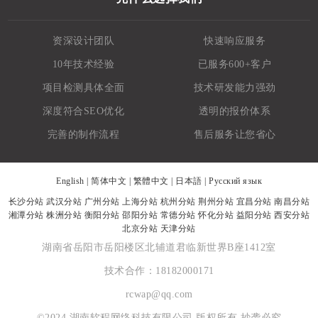
资深设计团队
快速响应服务
10年技术经验
已服务600+客户
项目检测具体全面
技术研发能力强劲
深度符合SEO优化
透明的报价体系
完善的制作流程
售后服务让您省心
English
|
简体中文
|
繁體中文
|
日本語
|
Русский язык
长沙分站
武汉分站
广州分站
上海分站
杭州分站
荆州分站
宜昌分站
南昌分站
湘潭分站
株洲分站
衡阳分站
邵阳分站
常德分站
怀化分站
益阳分站
西安分站
北京分站
天津分站
湖南省岳阳市岳阳楼区北辅道君临新世界B座1412室
技术合作：18182000171
rcwap@qq.com
©2024 湖南软程网络科技有限公司 版权所有 抄袭必究