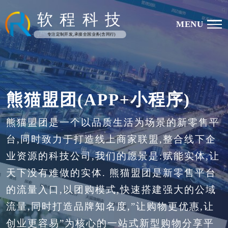
软
程
科
技
MENU
专注定制开发,承接全国业务(含同行)
熊猫盟团(APP+小程序)
熊猫盟团是一个以品质生活为场景的新零售平
台,同时致力于打造线上商家联盟,整合线下企
业资源的科技公司,我们的愿景是:赋能实体,让
天下没有难做的实体. 熊猫盟团是新零售平台
的流量入口,以团购模式,快速搭建强大的公域
流量,同时打造品牌知名度,”让购物更优惠,让
创业更容易”为核心的一站式新型购物分享平