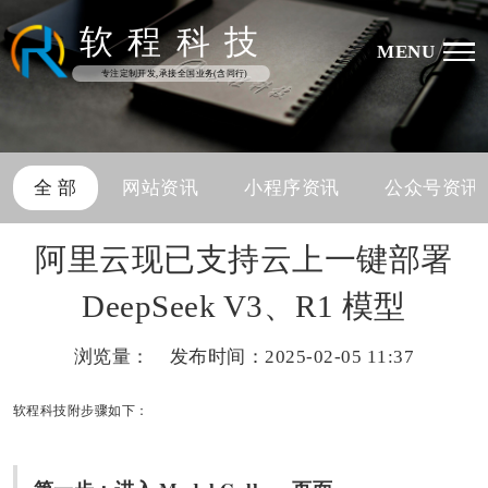
软
程
科
技
MENU
专注定制开发,承接全国业务(含同行)
全 部
网站资讯
小程序资讯
公众号资讯
阿里云现已支持云上一键部署
DeepSeek V3、R1 模型
浏览量：
发布时间：2025-02-05 11:37
软程科技附步骤如下：