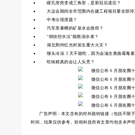
瞳孔突然变成三角形，是新冠后遗症？
大运会期间全市范围内在建工程项目要全部停
中考出现泄题？
汽车里暴晒的矿泉水会致癌？
“倒挂控水法”能救溺水者？
湖北荆州红光村发生重大火灾？
馒头冷冻 3 天不能吃，因为会滋生黄曲霉毒
吃味精真的会让人头秃？
广告声明：本文含有的对外跳转链接（包括不限
时间，结果仅供参考。软程科技所有文章均包含本声